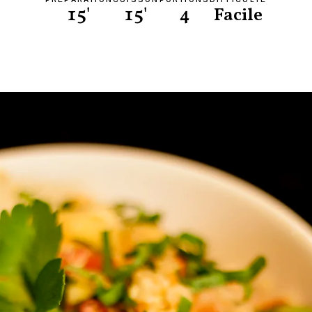
15'
15'
4
Facile