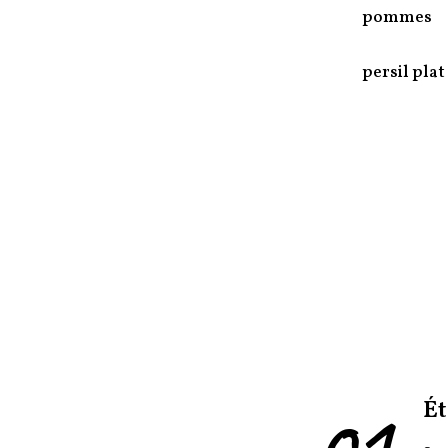
pommes
persil plat
01
Ét