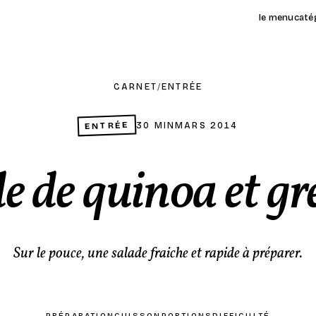
le menu
caté
CARNET
/
ENTRÉE
ENTRÉE
30 MIN
MARS 2014
e de quinoa et g
Sur le pouce, une salade fraiche et rapide à préparer.
PRÉPARATION
CUISSON
PORTIONS
DIFFICULTÉ