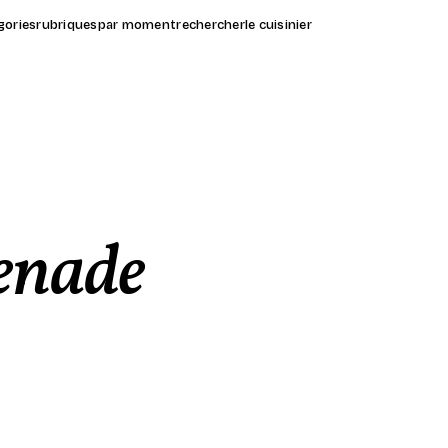
gories
rubriques
par moment
rechercher
le cuisinier
renade