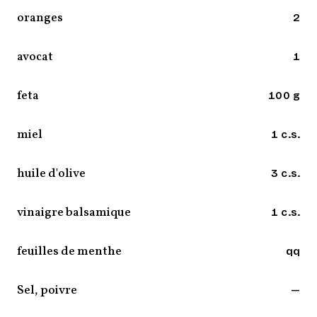
oranges
2
avocat
1
feta
100 g
miel
1 c.s.
huile d'olive
3 c.s.
vinaigre balsamique
1 c.s.
feuilles de menthe
qq
Sel, poivre
—