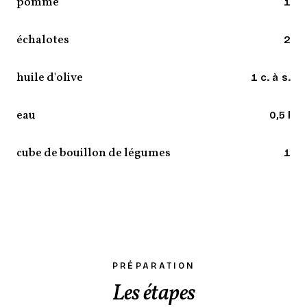
pomme
1
échalotes
2
huile d'olive
1 c. à s.
eau
0,5 l
cube de bouillon de légumes
1
PRÉPARATION
Les étapes