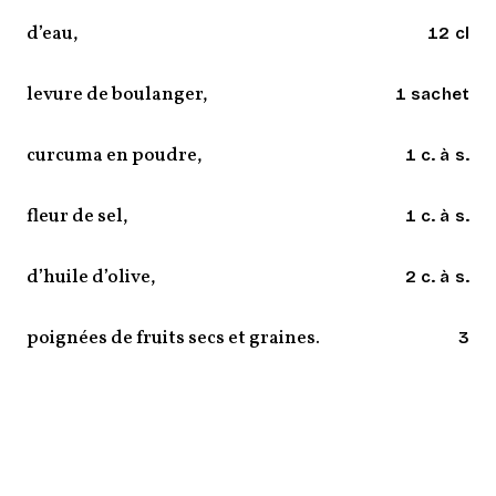
d’eau,
12 cl
levure de boulanger,
1 sachet
curcuma en poudre,
1 c. à s.
fleur de sel,
1 c. à s.
d’huile d’olive,
2 c. à s.
poignées de fruits secs et graines.
3