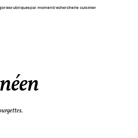
gories
rubriques
par moment
rechercher
le cuisinier
anéen
ourgettes.