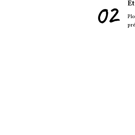
02
Ét
Plo
pr