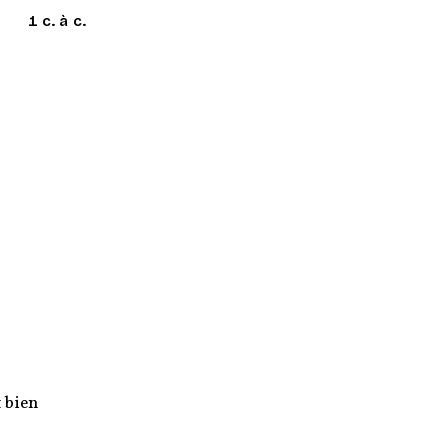
1 c. à c.
t bien