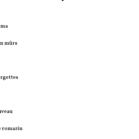
oma
en mûrs
urgettes
uveau
e romarin