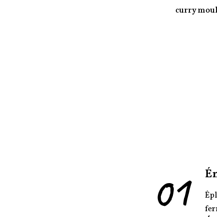
curry moul
01
É
Épl
fer