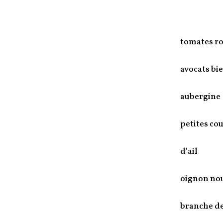
tomates r
avocats bi
aubergine
petites co
d’ail
oignon no
branche d