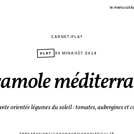
le menu
caté
CARNET
/
PLAT
PLAT
30 MIN
AOÛT 2014
amole méditerr
nte orientée légumes du soleil : tomates, aubergines et c
PRÉPARATION
CUISSON
PORTIONS
DIFFICULTÉ