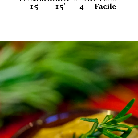
15'
15'
4
Facile