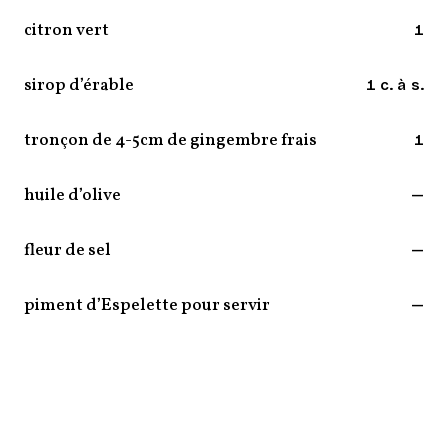
citron vert
1
sirop d’érable
1 c. à s.
tronçon de 4-5cm de gingembre frais
1
huile d’olive
—
fleur de sel
—
piment d’Espelette pour servir
—