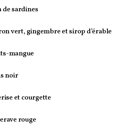
 de sardines
ron vert, gingembre et sirop d’érable
ats-mangue
s noir
rise et courgette
erave rouge