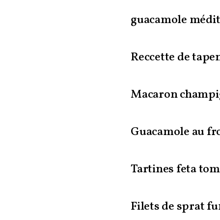
guacamole médi
Reccette de tape
Macaron champi
Guacamole au fro
Tartines feta to
Filets de sprat f