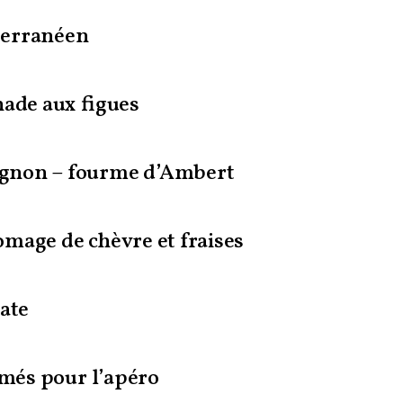
terranéen
nade aux figues
gnon – fourme d’Ambert
mage de chèvre et fraises
mate
umés pour l’apéro