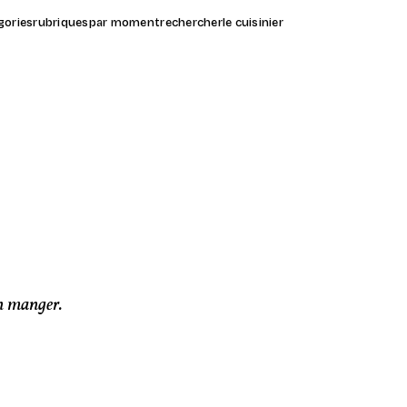
gories
rubriques
par moment
rechercher
le cuisinier
en manger.